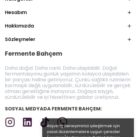
Hesabım
Hakkımızda
Sözleşmeler
Fermente Bahçem
Daha doğal. Daha canlı. Daha ulaşılabilir. Doğal
fermantasyonu günlük yaşamın kolayca ulaşılabilen
bir parçası haline getiriyoruz. Çünkü sağlıklı rutinlerin
karmaşık değil; uygulanabilir, sürdürülebilir ve gerçek
olması gerektiğine inanıyoruz. Doğaya saygılı,
sürdürülebilir ve iyi hissettiren gıdalar üretiyoruz.
SOSYAL MEDYADA FERMENTE BAHÇEM:
Alışveriş deneyiminizi iyileştirmek için
yasal düzenlemelere uygun çerezler