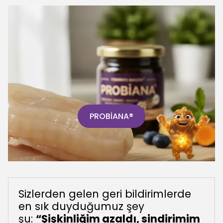
PROBİANA®
Sizlerden gelen geri bildirimlerde
en sık duyduğumuz şey
şu:
“Şişkinliğim azaldı, sindirimim