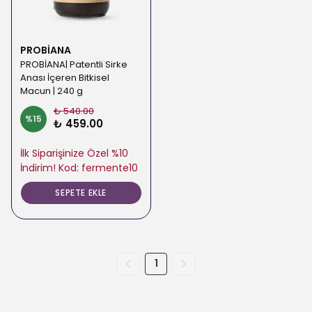
PROBİANA
PROBİANA| Patentli Sirke
Anası İçeren Bitkisel
Macun | 240 g
₺ 540.00
%
15
₺ 459.00
İlk Siparişinize Özel %10
İndirim! Kod: fermente10
SEPETE EKLE
1