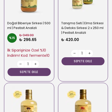
Doğal Biberiye Sirkesi | 500
Tanışma Seti | Elma Sirkesi
ml | Pestisit Analizli
& Detoks Sirkesi 2 x 250 ml
| Pestisit Analizli
₺ 349.00
%
15
₺ 296.65
₺ 420.00
İlk Siparişinize Özel %10
İndirim! Kod: fermente10
SEPETE EKLE
SEPETE EKLE