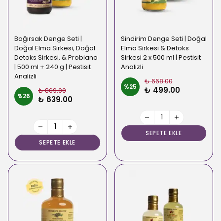
Bağırsak Denge Seti |
Sindirim Denge Seti | Doğal
Doğal Elma Sirkesi, Doğal
Elma Sirkesi & Detoks
Detoks Sirkesi, & Probiana
Sirkesi 2 x 500 ml | Pestisit
| 500 ml + 240 g | Pestisit
Analizli
Analizli
₺ 668.00
%
25
₺ 499.00
₺ 869.00
%
26
₺ 639.00
SEPETE EKLE
SEPETE EKLE