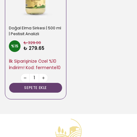
Doğal Elma Sirkesi | 500 ml
| Pestisit Analizli
₺ 329.00
%
15
₺ 279.65
İlk Siparişinize Özel %10
İndirim! Kod: fermente10
SEPETE EKLE