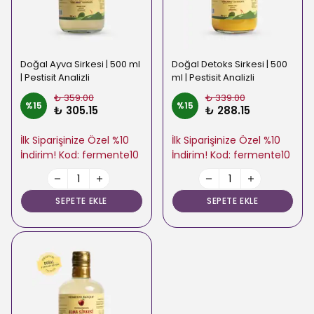
Doğal Ayva Sirkesi | 500 ml
Doğal Detoks Sirkesi | 500
| Pestisit Analizli
ml | Pestisit Analizli
₺ 359.00
₺ 339.00
%
15
%
15
₺ 305.15
₺ 288.15
İlk Siparişinize Özel %10
İlk Siparişinize Özel %10
İndirim! Kod: fermente10
İndirim! Kod: fermente10
SEPETE EKLE
SEPETE EKLE