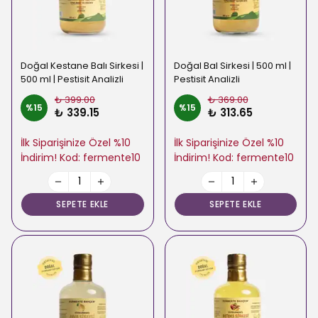
Doğal Kestane Balı Sirkesi |
Doğal Bal Sirkesi | 500 ml |
500 ml | Pestisit Analizli
Pestisit Analizli
₺ 399.00
₺ 369.00
%
15
%
15
₺ 339.15
₺ 313.65
İlk Siparişinize Özel %10
İlk Siparişinize Özel %10
İndirim! Kod: fermente10
İndirim! Kod: fermente10
SEPETE EKLE
SEPETE EKLE