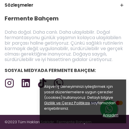
Sözleşmeler
Fermente Bahçem
Daha doğal. Daha canlı. Daha ulaşılabilir. Doğal
fermantasyonu günlük yaşamın kolayca ulaşılabilen
bir parçası haline getiriyoruz. Çünkü sağlıklı rutinlerin
karmaşık değil; uygulanabilir, sürdürülebilir ve gerçek
olması gerektiğine inanıyoruz. Doğaya saygılı,
sürdürülebilir ve iyi hissettiren gıdalar üretiyoruz.
SOSYAL MEDYADA FERMENTE BAHÇEM:
Alışveriş deneyiminizi iyileştirmek için
yasal düzenlemelere uygun çerezler
(cookies) kullanıyoruz. Detaylı bilgiye
Gizlilik ve Çerez Politikası
sayfamızdan
erişebilirsiniz.
Anladım
©2023 Tüm Hakları Saklıdır.
Fermente Bahçem