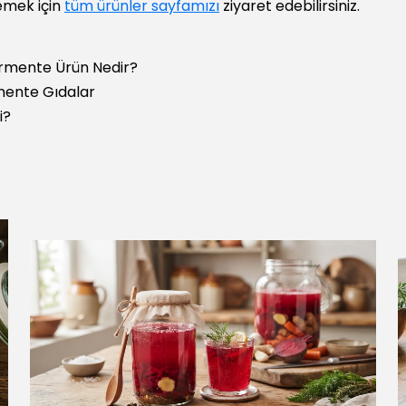
emek için
tüm ürünler sayfamızı
ziyaret edebilirsiniz.
rmente Ürün Nedir?
rmente Gıdalar
i?