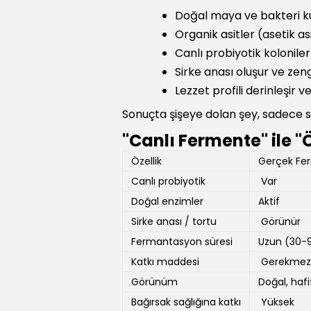
Doğal maya ve bakteri k
Organik asitler (asetik asi
Canlı probiyotik koloniler 
Sirke anası oluşur ve zeng
Lezzet profili derinleşir 
Sonuçta şişeye dolan şey, sadece sir
"Canlı Fermente" ile 
Özellik
Gerçek Fer
Canlı probiyotik
Var
Doğal enzimler
Aktif
Sirke anası / tortu
Görünür
Fermantasyon süresi
Uzun (30-
Katkı maddesi
Gerekmez
Görünüm
Doğal, hafi
Bağırsak sağlığına katkı
Yüksek