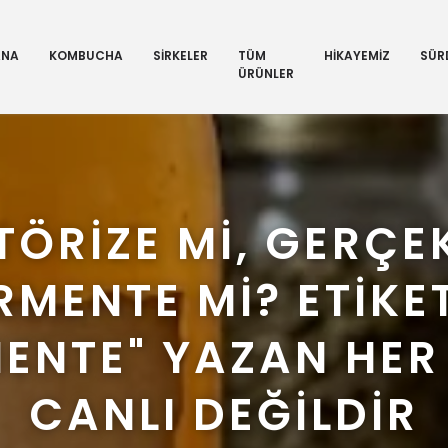
ANA
KOMBUCHA
SİRKELER
TÜM
HİKAYEMİZ
SÜRD
ÜRÜNLER
TÖRİZE Mİ, GERÇE
RMENTE Mİ? ETİKE
MENTE" YAZAN HER
CANLI DEĞİLDİR