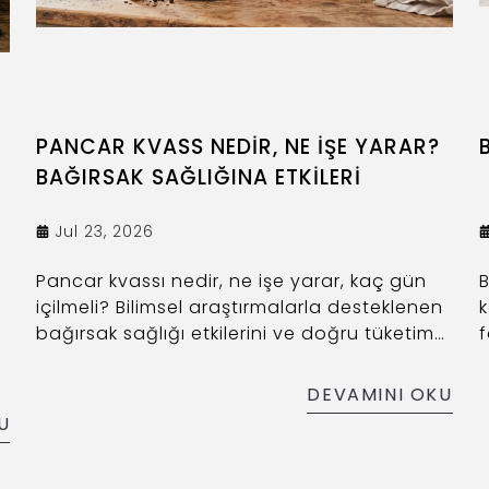
PANCAR KVASS NEDİR, NE İŞE YARAR?
BAĞIRSAK SAĞLIĞINA ETKİLERİ
Jul 23, 2026
Pancar kvassı nedir, ne işe yarar, kaç gün
B
içilmeli? Bilimsel araştırmalarla desteklenen
k
bağırsak sağlığı etkilerini ve doğru tüketim
f
şeklini anlatıyoruz.
s
a
DEVAMINI OKU
U