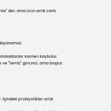
nte" der, ama ürün artık canlı
a dayanamaz.
antioksidanlar kısmen kaybolur.
k ve "temiz" görünür, ama boştur.
 İçindeki probiyotikler artık