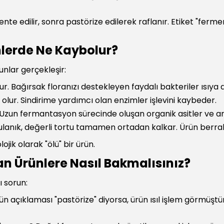
nte edilir, sonra pastörize edilerek raflanır. Etiket "ferme
nlerde Ne Kaybolur?
nlar gerçekleşir:
lur. Bağırsak floranızı destekleyen faydalı bakteriler ısıy
lur. Sindirime yardımcı olan enzimler işlevini kaybeder.
ır. Uzun fermantasyon sürecinde oluşan organik asitler ve 
 bulanık, değerli tortu tamamen ortadan kalkar. Ürün berra
ojik olarak "ölü" bir ürün.
n Ürünlere Nasıl Bakmalısınız?
ı sorun:
ün açıklaması "pastörize" diyorsa, ürün ısıl işlem görmüştür.