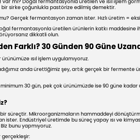
sı) var mı? Doğal fermantasyonla üretilen ve ısıl işlem gör
rıl bir sirke çoğunlukla pastörize edilmiş demektir.
r mu? Gerçek fermantasyon zaman ister. Hızlı üretim = ek
oğal fermantasyonla üretilen ürünlerin katkı maddesine iht
üyorsanız dikkatli olun.
en Farklı? 30 Günden 90 Güne Uzan
 ürünümüze ısıl işlem uygulamıyoruz.
uladığımız anda ürettiğimiz şey, artık gerçek bir fermente
minimum 30 gün, pek çok ürünümüzde ise 90 güne kadar uzar
iz?
ir süreçtir. Mikroorganizmaların hammaddeyi dönüştürmesi
man ister. Endüstriyel üretimde bu süreç yapay ısı ve kimya
. Biz bunu yapmıyoruz.
gerçekleşir: