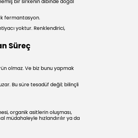
memiş bir sirkenin dibinde doğal
sik fermantasyon.
iyacı yoktur. Renklendirici,
an Süreç
 ürün olmaz. Ve biz bunu yapmak
. Bu süre tesadüf değil; bilinçli
, organik asitlerin oluşması,
sal müdahaleyle hızlandırılır ya da