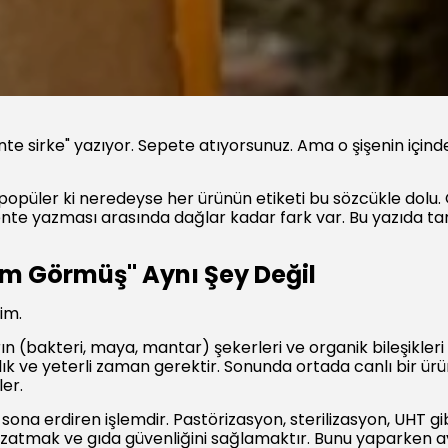
te sirke" yazıyor. Sepete atıyorsunuz. Ama o şişenin içinde
popüler ki neredeyse her ürünün etiketi bu sözcükle dolu
nte yazması arasında dağlar kadar fark var. Bu yazıda ta
şlem Görmüş" Aynı Şey Değil
im.
(bakteri, maya, mantar) şekerleri ve organik bileşikleri 
k ve yeterli zaman gerektir. Sonunda ortada canlı bir ürün 
ler.
ğı sona erdiren işlemdir. Pastörizasyon, sterilizasyon, UHT 
zatmak ve gıda güvenliğini sağlamaktır. Bunu yaparken ay