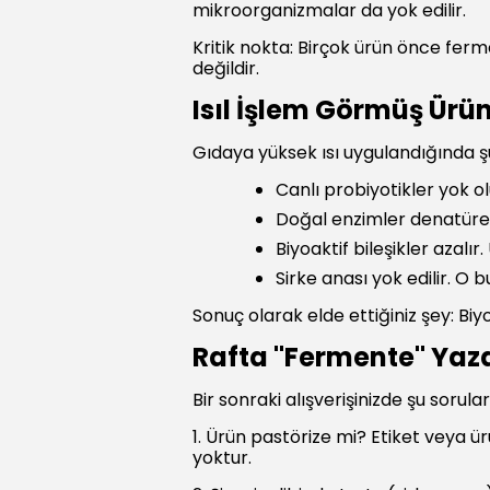
mikroorganizmalar da yok edilir.
Kritik nokta: Birçok ürün önce ferme
değildir.
Isıl İşlem Görmüş Ürü
Gıdaya yüksek ısı uygulandığında şu
Canlı probiyotikler yok o
Doğal enzimler denatüre o
Biyoaktif bileşikler azal
Sirke anası yok edilir. O
Sonuç olarak elde ettiğiniz şey: Biyol
Rafta "Fermente" Yaza
Bir sonraki alışverişinizde şu sorular
1. Ürün pastörize mi? Etiket veya ür
yoktur.