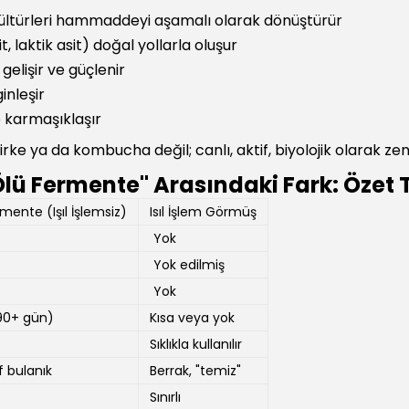
ültürleri hammaddeyi aşamalı olarak dönüştürür
t, laktik asit) doğal yollarla oluşur
gelişir ve güçlenir
inleşir
ve karmaşıklaşır
ke ya da kombucha değil; canlı, aktif, biyolojik olarak zen
"Ölü Fermente" Arasındaki Fark: Özet 
mente (Işıl İşlemsiz)
Isıl İşlem Görmüş
Yok
Yok edilmiş
Yok
90+ gün)
Kısa veya yok
Sıklıkla kullanılır
f bulanık
Berrak, "temiz"
Sınırlı