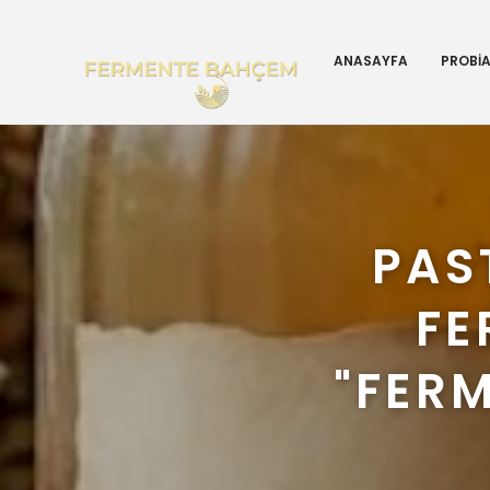
ANASAYFA
PROBİ
PAS
FE
"FER