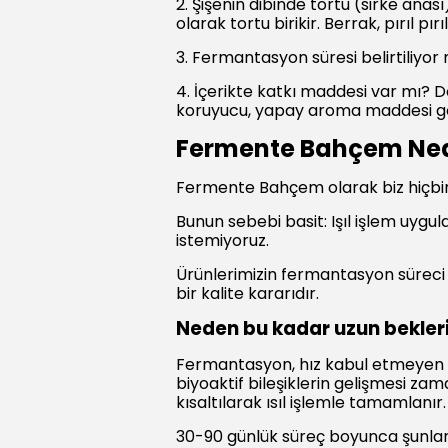
2. Şişenin dibinde tortu (sirke ana
olarak tortu birikir. Berrak, pırıl pı
3. Fermantasyon süresi belirtiliyo
4. İçerikte katkı maddesi var mı? D
koruyucu, yapay aroma maddesi gör
Fermente Bahçem Ned
Fermente Bahçem olarak biz hiçbir
Bunun sebebi basit: Işıl işlem uyg
istemiyoruz.
Ürünlerimizin fermantasyon süreci 
bir kalite kararıdır.
Neden bu kadar uzun bekler
Fermantasyon, hız kabul etmeyen b
biyoaktif bileşiklerin gelişmesi za
kısaltılarak ısıl işlemle tamamlanır
30-90 günlük süreç boyunca şunlar 