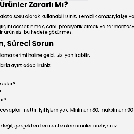
 Ürünler Zararlı Mı?
lata sosu olarak kullanabilirsiniz. Temizlik amacıyla işe yar
lığını desteklemek, canlı probiyotik almak ve fermantas
r ürün sizi bu hedefe götürmez.
n, Süreci Sorun
ma terimi haline geldi. Sizi yanıltabilir.
la ayırt edebilirsiniz:
 kadar?
?
mı?
evapları nettir: Işıl işlem yok. Minimum 30, maksimum 90
 değil, gerçekten fermente olan ürünler üretiyoruz.