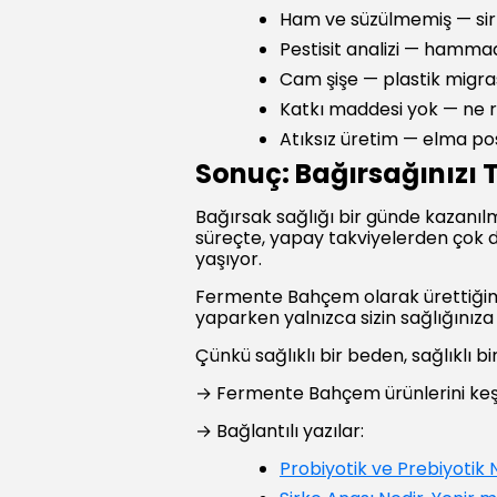
Ham ve süzülmemiş — sirk
Pestisit analizi — hamma
Cam şişe — plastik migras
Katkı maddesi yok — ne 
Atıksız üretim — elma pos
Sonuç: Bağırsağınızı 
Bağırsak sağlığı bir günde kazanıl
süreçte, yapay takviyelerden çok d
yaşıyor.
Fermente Bahçem olarak ürettiğimiz
yaparken yalnızca sizin sağlığınıza
Çünkü sağlıklı bir beden, sağlıklı b
→ Fermente Bahçem ürünlerini keş
→ Bağlantılı yazılar:
Probiyotik ve Prebiyotik 