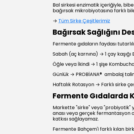
Bal sirkesi enzimatik içeriğiyle, bibe
bağırsak mikrobiyotasına farklı bile
→
Tüm Sirke Çeşitlerimiz
Bağırsak Sağlığını Des
Fermente gıdaların faydası tutarlılık
Sabah (aç karnına) → 1 çay kaşığı E
Öğle veya İkindi → 1 şişe Kombuch
Günlük → PROBİANA® ambalaj tali
Haftalık Rotasyon → Farklı sirke çeş
Fermente Gıdalarda K
Markette "sirke" veya "probiyotik" y
anası veya gerçek fermantasyon ol
katkısı sağlayamaz.
Fermente Bahçem'i farklı kılan bir