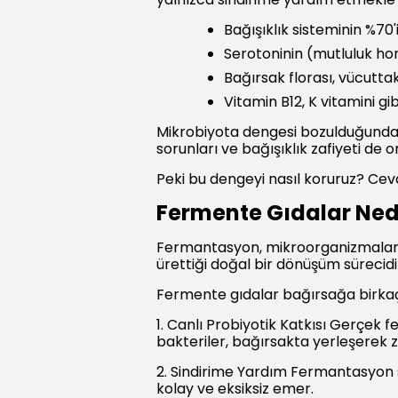
Bağışıklık sisteminin %70
Serotoninin (mutluluk ho
Bağırsak florası, vücutta
Vitamin B12, K vitamini gi
Mikrobiyota dengesi bozulduğunda bu
sorunları ve bağışıklık zafiyeti de o
Peki bu dengeyi nasıl koruruz? Cev
Fermente Gıdalar Ned
Fermantasyon, mikroorganizmaların ş
ürettiği doğal bir dönüşüm sürecidi
Fermente gıdalar bağırsağa birkaç 
1. Canlı Probiyotik Katkısı Gerçek f
bakteriler, bağırsakta yerleşerek 
2. Sindirime Yardım Fermantasyon 
kolay ve eksiksiz emer.