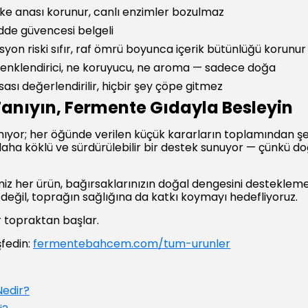
e anası korunur, canlı enzimler bozulmaz
dde güvencesi belgeli
yon riski sıfır, raf ömrü boyunca içerik bütünlüğü korunur
renklendirici, ne koruyucu, ne aroma — sadece doğa
ası değerlendirilir, hiçbir şey çöpe gitmez
Tanıyın, Fermente Gıdayla Besleyin
mıyor; her öğünde verilen küçük kararların toplamından şe
aha köklü ve sürdürülebilir bir destek sunuyor — çünkü doğ
 her ürün, bağırsaklarınızın doğal dengesini desteklemek
 değil, toprağın sağlığına da katkı koymayı hedefliyoruz.
ir topraktan başlar.
fedin:
fermentebahcem.com/tum-urunler
Nedir?