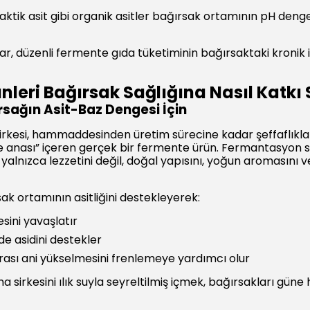
 laktik asit gibi organik asitler bağırsak ortamının pH deng
r, düzenli fermente gıda tüketiminin bağırsaktaki kronik ilt
eri Bağırsak Sağlığına Nasıl Katkı 
rsağın Asit-Baz Dengesi İçin
esi, hammaddesinden üretim sürecine kadar şeffaflıkla haz
e anası” içeren gerçek bir fermente ürün. Fermantasyon s
alnızca lezzetini değil, doğal yapısını, yoğun aromasını v
sak ortamının asitliğini destekleyerek:
sini yavaşlatır
de asidini destekler
ası ani yükselmesini frenlemeye yardımcı olur
 sirkesini ılık suyla seyreltilmiş içmek, bağırsakları güne h