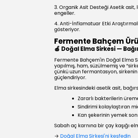
3. Organik Asit Desteği Asetik asit,
engeller.
4. Anti-İnflamatuar Etki Araştırmala
gösteriyor.
Fermente Bahçem Ürünl
🍎 Doğal Elma Sirkesi — Bağı
Fermente Bahçem'in Doğal Elma Sirk
yapılmış, ham, süzülmemiş ve “sirk
çünkü uzun fermantasyon, sirkenin y
güçlendiriyor.
Elma sirkesindeki asetik asit, bağır
Zararlı bakterilerin üreme
Sindirimi kolaylaştıran mi
Kan şekerinin yemek sonr
Sabah aç karnına bir çay kaşığı elma
→
Doğal Elma Sirkesi'ni keşfedin