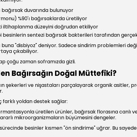
'i bağırsak duvarında bulunuyor
rmonu) %90'ı bağırsaklarda üretiliyor
ki iltihaplanma düzeyini doğrudan etkiliyor
bi besinlerin sentezi bağırsak bakterileri tarafından gerçekl
na "disbiyoz" deniyor. Sadece sindirim problemleri değil; 
rtaya çıkabiliyor.
ap çoğu zaman soframızda gizli.
en Bağırsağın Doğal Müttefiki?
ekerleri ve nişastaları parçalayarak organik asitler, prob
r.
farklı yoldan destek sağlar:
ermantasyonla üretilen ürünler, bağırsak florasına canlı ve 
zararlı mikroorganizmaların büyümesini dengeler.
sürecinde besinler kısmen "ön sindirime" uğrar. Bu sayed