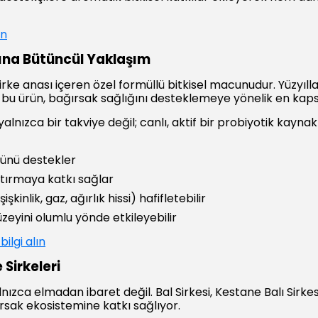
in
ına Bütüncül Yaklaşım
 anası içeren özel formüllü bitkisel macunudur. Yüzyıllard
n bu ürün, bağırsak sağlığını desteklemeye yönelik en k
lnızca bir takviye değil; canlı, aktif bir probiyotik kaynak 
ğünü destekler
artırmaya katkı sağlar
işkinlik, gaz, ağırlık hissi) hafifletebilir
üzeyini olumlu yönde etkileyebilir
ilgi alın
 Sirkeleri
ızca elmadan ibaret değil. Bal Sirkesi, Kestane Balı Sirkesi
ğırsak ekosistemine katkı sağlıyor.