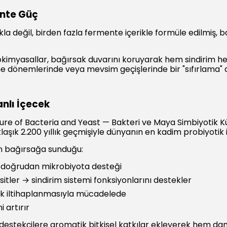
ente Güç
kla değil, birden fazla fermente içerikle formüle edilmiş, 
 fitokimyasallar, bağırsak duvarını koruyarak hem sindirim 
 dönemlerinde veya mevsim geçişlerinde bir "sıfırlama" ara
nlı İçecek
 of Bacteria and Yeast — Bakteri ve Maya Simbiyotik Kültü
aşık 2.200 yıllık geçmişiyle dünyanın en kadim probiyotik i
 bağırsağa sunduğu:
 → doğrudan mikrobiyota desteği
sitler → sindirim sistemi fonksiyonlarını destekler
ak iltihaplanmasıyla mücadelede
 artırır
u destekçilere aromatik bitkisel katkılar ekleyerek hem d