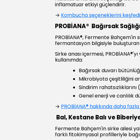
inflamatuar etkiyi güçlendirir.
→
Kombucha seçeneklerini keşfed
PROBİANA® Bağırsak Sağlığ
PROBİANA®, Fermente Bahçem'in sirke
fermantasyon bilgisiyle buluştura
Sirke anası içermesi, PROBİANA®'yı ya
kullanımda:
Bağırsak duvarı bütünlü
Mikrobiyota çeşitliliğini 
Sindirim rahatsızlıklarını (ş
Genel enerji ve canlılık d
→
PROBİANA® hakkında daha fazla b
Bal, Kestane Balı ve Biberiye
Fermente Bahçem'in sirke ailesi yaln
farklı fitokimyasal profilleriyle ba