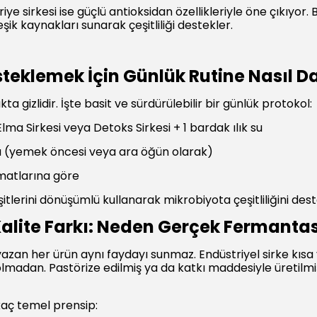
riye sirkesi ise güçlü antioksidan özellikleriyle öne çıkıyor.
şik kaynakları sunarak çeşitliliği destekler.
teklemek İçin Günlük Rutine Nasıl Dah
ta gizlidir. İşte basit ve sürdürülebilir bir günlük protokol:
lma Sirkesi veya Detoks Sirkesi + 1 bardak ılık su
a (yemek öncesi veya ara öğün olarak)
matlarına göre
itlerini dönüşümlü kullanarak mikrobiyota çeşitliliğini des
alite Farkı: Neden Gerçek Fermanta
azan her ürün aynı faydayı sunmaz. Endüstriyel sirke kısa yol
madan. Pastörize edilmiş ya da katkı maddesiyle üretilmi
kaç temel prensip: