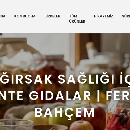
ANA
KOMBUCHA
SİRKELER
TÜM
HİKAYEMİZ
SÜRD
ÜRÜNLER
ĞIRSAK SAĞLIĞI İ
NTE GIDALAR | FE
BAHÇEM