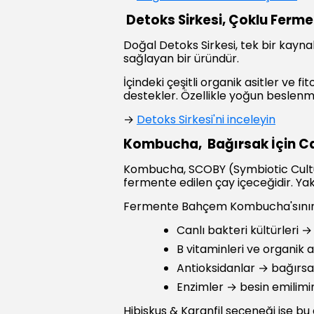
Detoks Sirkesi, Çoklu Ferm
Doğal Detoks Sirkesi, tek bir kayna
sağlayan bir üründür.
İçindeki çeşitli organik asitler ve
destekler. Özellikle yoğun beslenme
→
Detoks Sirkesi'ni inceleyin
Kombucha, Bağırsak İçin Ca
Kombucha, SCOBY (Symbiotic Culture
fermente edilen çay içeceğidir. Yakl
Fermente Bahçem Kombucha'sının
Canlı bakteri kültürleri
B vitaminleri ve organik a
Antioksidanlar → bağırs
Enzimler → besin emilimini
Hibiskus & Karanfil seçeneği ise b